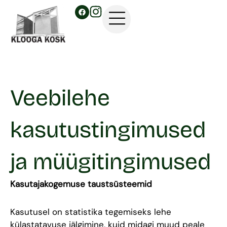
Skip
I
F
a
to
n
c
e
content
s
b
o
How to book
Code of conduct
Gift card
t
o
k
a
g
r
Veebilehe
a
m
kasutustingimused
ja müügitingimused
Kasutajakogemuse taustsüsteemid
Kasutusel on statistika tegemiseks lehe
külastatavuse jälgimine, kuid midagi muud peale