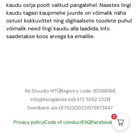
kaudu ostja poolt valitud pangalehel. Naastes lingi
kaudu tagasi kaupmehe juurde on võimalik näha
ostust kokkuvõtet ning digitaalsete toodete puhul
võimalik need lingi kaudu alla laadida. Info
saadetakse koos arvega ka emailile.
Re Stuudio MTÜ
Registry code: 80586184
info@kloogakosk.ee
+372 5552 2226
Swedbank a/a EE752200221075873847
0
Privacy policy
Code of conduct
FAQ
Facebook group