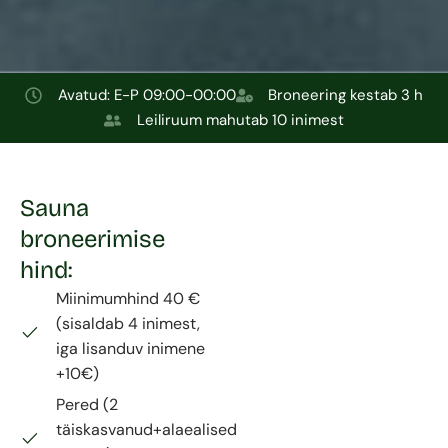
Avatud: E-P 09:00-00:00
Broneering kestab 3 h
Leiliruum mahutab 10 inimest
Sauna
broneerimise
hind:
Miinimumhind 40 €
(sisaldab 4 inimest,
iga lisanduv inimene
+10€)
Pered (2
täiskasvanud+alaealised