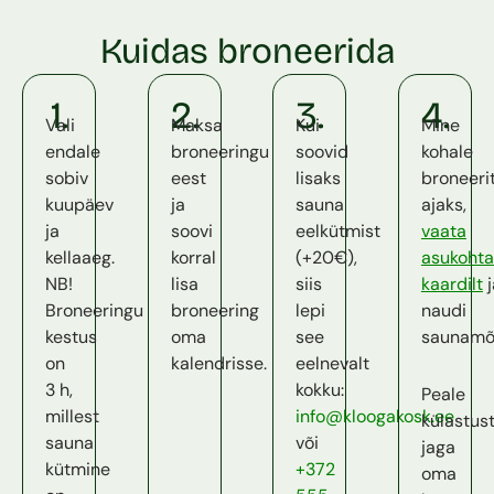
Kuidas broneerida
1.
2.
3.
4.
Vali
Maksa
Kui
Mine
endale
broneeringu
soovid
kohale
sobiv
eest
lisaks
broneeri
kuupäev
ja
sauna
ajaks,
ja
soovi
eelkütmist
vaata
kellaaeg.
korral
(+20€),
asukohta
NB!
lisa
siis
kaardilt
j
Broneeringu
broneering
lepi
naudi
kestus
oma
see
saunamõ
on
kalendrisse.
eelnevalt
3 h,
kokku:
Peale
millest
info@kloogakosk.ee
külastus
sauna
või
jaga
kütmine
+372
oma