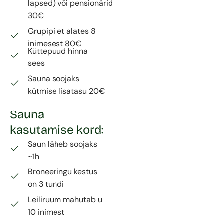
lapsed) või pensionärid
30€
Grupipilet alates 8
inimesest 80€
Küttepuud hinna
sees
Sauna soojaks
kütmise lisatasu 20€
Sauna
kasutamise kord:
Saun läheb soojaks
~1h
Broneeringu kestus
on 3 tundi
Leiliruum mahutab u
10 inimest