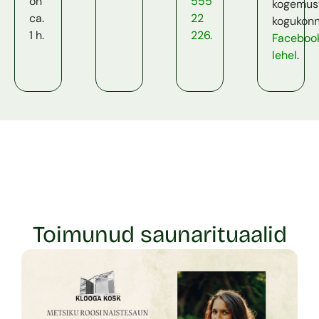
on
555
kogemus
ca.
22
kogukon
1 h.
226.
Faceboo
lehel
.
Toimunud saunarituaalid